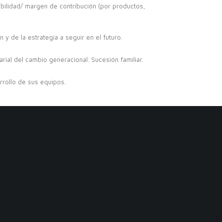
tabilidad/ margen de contribución (por productos,
 y de la estrategia a seguir en el futuro.
ial del cambio generacional. Sucesión familiar.
rrollo de sus equipos.